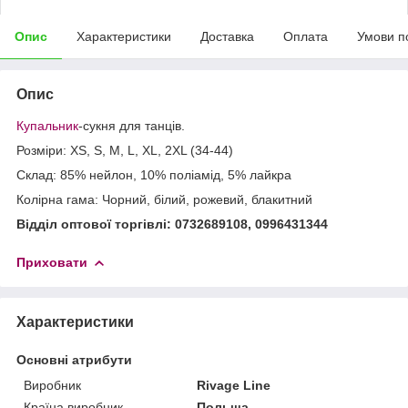
Опис
Характеристики
Доставка
Оплата
Умови п
Опис
Купальник
-сукня для танців.
Розміри: XS, S, M, L, XL, 2XL (34-44)
Склад: 85% нейлон, 10% поліамід, 5% лайкра
Колірна гама: Чорний, білий, рожевий, блакитний
Відділ оптової торгівлі: 0732689108, 0996431344
Приховати
Характеристики
Основні атрибути
Виробник
Rivage Line
Країна виробник
Польща