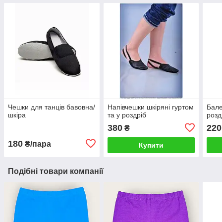
Чешки для танців бавовна/
Напівчешки шкіряні гуртом
Бале
шкіра
та у роздріб
розд
380
220
₴
180
₴/пара
Купити
Подібні товари компанії