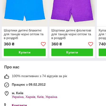
Шортики дитячі блакитні
Шортики дитячі фіолетові
Купа
для танців чорні оптом та
для танців чорні оптом та
для 
в роздріб
в роздріб
розд
360
360
740
₴
₴
Купити
Купити
Про нас
100% позитивних з 74 відгуків за рік
Працює з 09.02.2012
м. Київ
Україна, Харків, Київ, Україна
Контакти