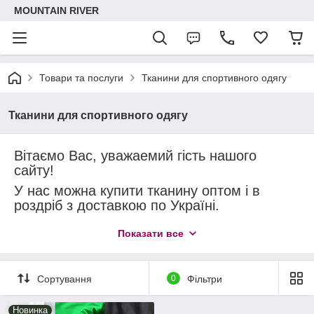
MOUNTAIN RIVER
Товари та послуги
Тканини для спортивного одягу
Тканини для спортивного одягу
Вітаємо Вас, уважае
мий гість нашого
сайту!
У нас можна купити тканину оптом і в
роздріб з доставкою по Україні.
Ми раді запропонувати Вам широкий
Показати все
асортимент високоякісних тканин
для
спортивного одягу виробництва
Китаю,Туреччини та Кореї
Сортування
0
Фільтри
Ми працюємо безпосередньо з
постачальниками і виробниками без
Новинка