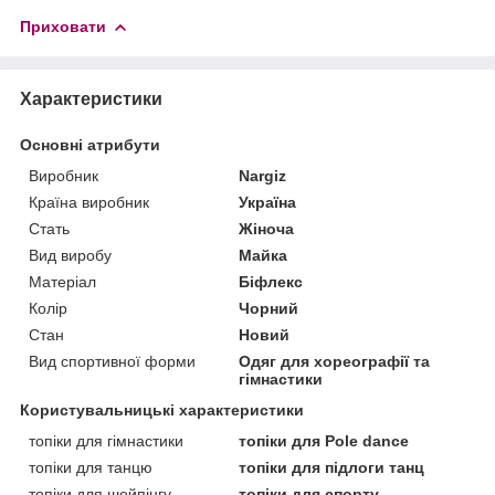
Приховати
Характеристики
Основні атрибути
Виробник
Nargiz
Країна виробник
Україна
Стать
Жіноча
Вид виробу
Майка
Матеріал
Біфлекс
Колір
Чорний
Стан
Новий
Вид спортивної форми
Одяг для хореографії та
гімнастики
Користувальницькі характеристики
топіки для гімнастики
топіки для Pole dance
топіки для танцю
топіки для підлоги танц
топіки для шейпінгу
топіки для спорту