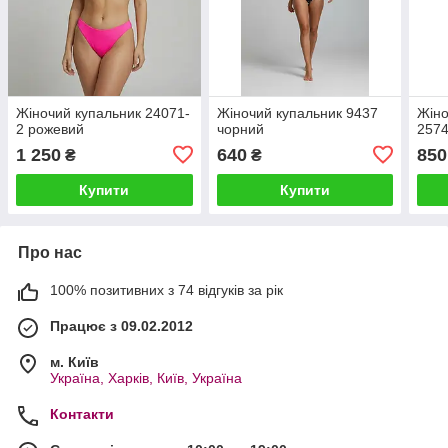
Жіночий купальник 24071-
Жіночий купальник 9437
Жіно
2 рожевий
чорний
2574
1 250
640
850
₴
₴
Купити
Купити
Про нас
100% позитивних з 74 відгуків за рік
Працює з 09.02.2012
м. Київ
Україна, Харків, Київ, Україна
Контакти