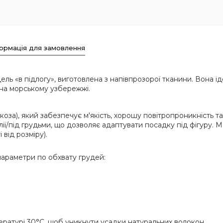
ормація для замовлення
ель «в підлогу», виготовлена ​​з напівпрозорої тканини. Вона і
на морському узбережжі.
коза), який забезпечує м'якість, хорошу повітропроникність т
ії/під грудьми, що дозволяє адаптувати посадку під фігуру. Ма
 від розміру).
 параметри по обхвату грудей:
ратурі 30°C, щоб уникнути усадки натуральних волокон.