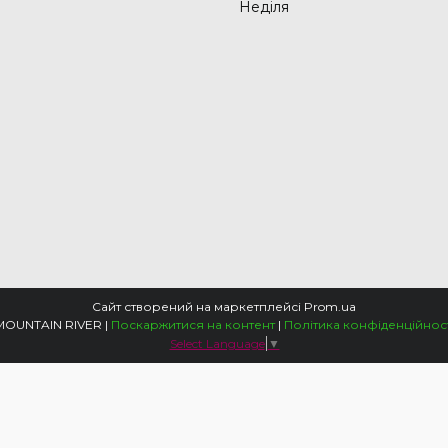
Неділя
Сайт створений на маркетплейсі
Prom.ua
MOUNTAIN RIVER |
Поскаржитися на контент
|
Політика конфіденційност
Select Language
▼