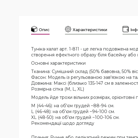
Опис
Характеристики
Інф
Туніка-халат арт. 1-811 - це легка подовжена мод
створення ефектного образу біля басейну або 
Основні характеристики
Тканина: Сумішний склад (50% бавовна, 50% віс
Фасон: Модель із регульованою зав'язкою на тал
Довжина: Максі (близько 135-147 см в залежності
Розмірна сітка (M, L, XL)
Модель йде трохи вільних розмірах, орієнтовні
M (44-46): на об'єм грудей ~88-94 см.
L (46-48): на об'єм грудей ~94-100 см.
XL (48-50): на об'єм грудей ~100-106 см.
Рекомендації щодо догляду
Прання: Ручне або делікатний режим при темпе