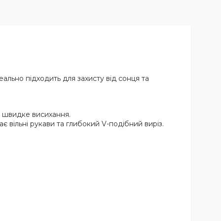
деально підходить для захисту від сонця та
а швидке висихання.
є вільні рукави та глибокий V-подібний виріз.