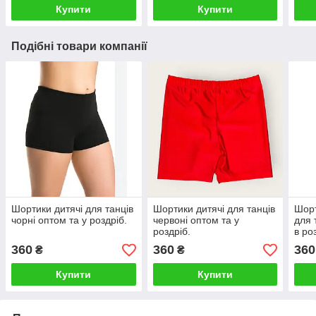
Купити
Купити
Подібні товари компанії
Шортики дитячі для танців
Шортики дитячі для танців
Шорт
чорні оптом та у роздріб.
червоні оптом та у
для 
роздріб.
в ро
360
360
360
₴
₴
Купити
Купити