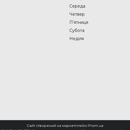
Середа
Четвер
Пʼятниця
Субота
Неділя
Сайт створений на маркетплейсі
Prom.ua