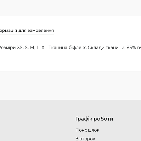
ормація для замовлення
озміри XS, S, M, L, XL Тканина біфлекс Склади тканини: 85% n
Графік роботи
Понеділок
Вівторок