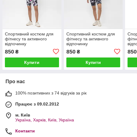
Спортивний костюм для
Спортивний костюм для
Спор
фітнесу та активного
фітнесу та активного
фітн
відпочинку
відпочинку
відп
850
850
850
₴
₴
Купити
Купити
Про нас
100% позитивних з 74 відгуків за рік
Працює з 09.02.2012
м. Київ
Україна, Харків, Київ, Україна
Контакти