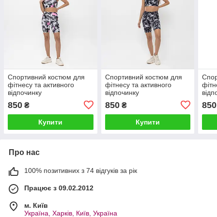
Спортивний костюм для
Спортивний костюм для
Спор
фітнесу та активного
фітнесу та активного
фітн
відпочинку
відпочинку
відп
850
850
850
₴
₴
Купити
Купити
Про нас
100% позитивних з 74 відгуків за рік
Працює з 09.02.2012
м. Київ
Україна, Харків, Київ, Україна