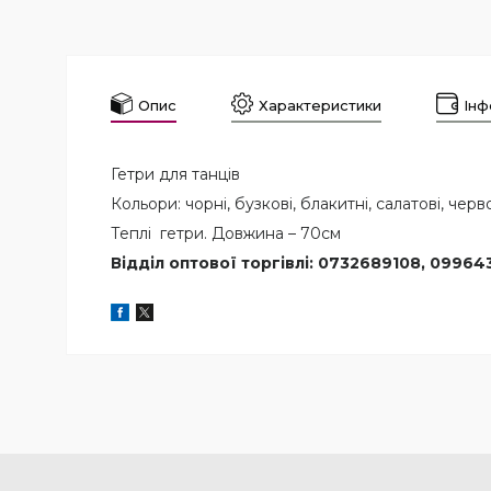
Опис
Характеристики
Інф
Гетри для танців
Кольори: чорні, бузкові, блакитні, салатові, червон
Теплі гетри. Довжина – 70см
Відділ оптової торгівлі: 0732689108, 09964