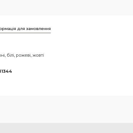
ормація для замовлення
і, білі, рожеві, жовті
31344