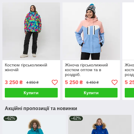
Костюм гірськолижнiй
Жіноча гірськолижний
Жіно
жіночiй
костюм оптом та в
кост
роздріб.
розд
3 250
5 250
5 2
₴
₴
4 850 ₴
6 450 ₴
Купити
Купити
Акційні пропозиції та новинки
–62%
–62%