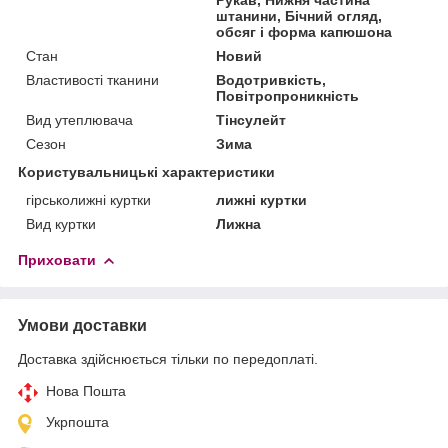
штанини, Бічний огляд,
обсяг і форма капюшона
Стан
Новий
Властивості тканини
Водотривкість,
Повітропроникність
Вид утеплювача
Тінсулейт
Сезон
Зима
Користувальницькі характеристики
гірськолижні куртки
лижні куртки
Вид куртки
Лижна
Приховати
Умови доставки
Доставка здійснюється тільки по передоплаті.
Нова Пошта
Укрпошта