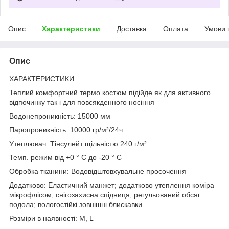
Опис
Характеристики
Доставка
Оплата
Умови 
Опис
ХАРАКТЕРИСТИКИ
Теплий комфортний термо костюм підійде як для активного
відпочинку так і для повсякденного носіння
Водонепроникність: 15000 мм
Паропроникність: 10000 гр/м²/24ч
Утеплювач: Тінсулейт щільністю 240 г/м²
Темп. режим від +0 ° С до -20 ° С
Обробка тканини: Водовідштовхувальне просочення
Додатково: Еластичний манжет; додатково утеплення коміра
мікрофлісом; снігозахисна спідниця; регульований обсяг
подола; вологостійкі зовнішні блискавки
Розміри в наявності: M, L