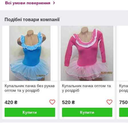
Всі умови повернення
Подібні товари компанії
Купальник пачка без рукав
Купальник пачка оптом та
Купа
оптом та у роздріб
у роздріб
розд
420
520
750
₴
₴
Купити
Купити