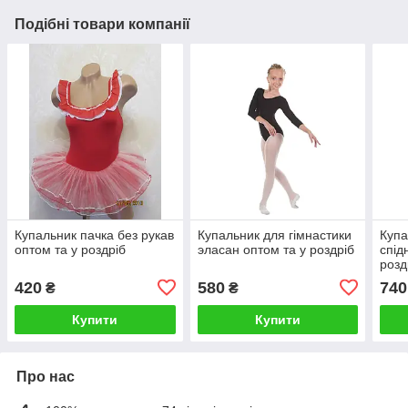
Подібні товари компанії
Купальник пачка без рукав
Купальник для гімнастики
Купа
оптом та у роздріб
эласан оптом та у роздріб
спід
розд
420
580
740
₴
₴
Купити
Купити
Про нас