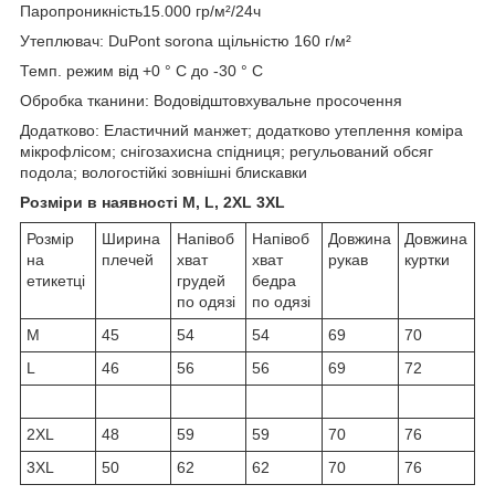
Паропроникність15.000 гр/м²/24ч
Утеплювач: DuPont sorona щільністю 160 г/м²
Темп. режим від +0 ° С до -30 ° С
Обробка тканини: Водовідштовхувальне просочення
Додатково: Еластичний манжет; додатково утеплення коміра
мікрофлісом; снігозахисна спідниця; регульований обсяг
подола; вологостійкі зовнішні блискавки
Розміри в наявності M, L, 2XL 3XL
Розмір
Ширина
Напівоб
Напівоб
Довжина
Довжина
на
плечей
хват
хват
рукав
куртки
етикетці
грудей
бедра
по одязі
по одязі
M
45
54
54
69
70
L
46
56
56
69
72
2XL
48
59
59
70
76
3XL
50
62
62
70
76