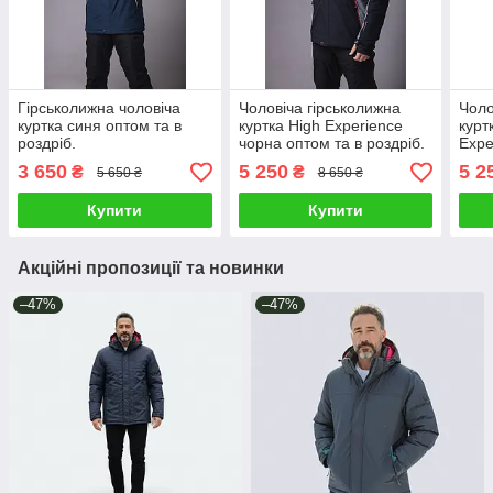
Гірськолижна чоловіча
Чоловіча гірськолижна
Чоло
куртка синя оптом та в
куртка High Experience
курт
роздріб.
чорна оптом та в роздріб.
Expe
розд
3 650
5 250
5 2
₴
₴
5 650 ₴
8 650 ₴
Купити
Купити
Акційні пропозиції та новинки
–47%
–47%