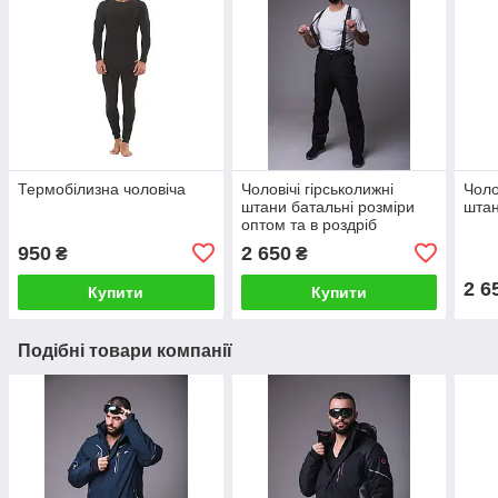
Термобілизна чоловіча
Чоловічі гірськолижні
Чоло
штани батальні розміри
шта
оптом та в роздріб
950
2 650
₴
₴
2 6
Купити
Купити
Подібні товари компанії