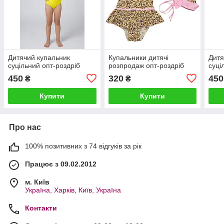
Дитячий купальник
Купальники дитячі
Дитя
суцільний опт-роздріб
розпродаж опт-роздріб
суці
450
320
450
₴
₴
Купити
Купити
Про нас
100% позитивних з 74 відгуків за рік
Працює з 09.02.2012
м. Київ
Україна, Харків, Київ, Україна
Контакти