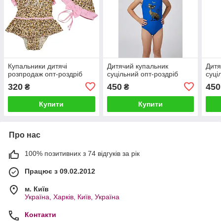
Купальники дитячі
Дитячий купальник
Дитя
розпродаж опт-роздріб
суцільний опт-роздріб
суці
320
450
450
₴
₴
Купити
Купити
Про нас
100% позитивних з 74 відгуків за рік
Працює з 09.02.2012
м. Київ
Україна, Харків, Київ, Україна
Контакти