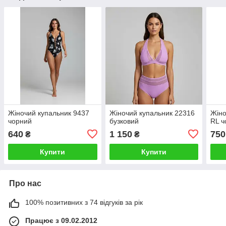
Жіночий купальник 9437
Жіночий купальник 22316
Жіно
чорний
бузковий
RL ч
640
1 150
750
₴
₴
Купити
Купити
Про нас
100% позитивних з 74 відгуків за рік
Працює з 09.02.2012