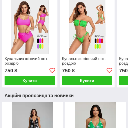
Купальник жіночий опт-
Купальник жіночий опт-
Купа
роздріб
роздріб
розд
750
750
750
₴
₴
Купити
Купити
Акційні пропозиції та новинки