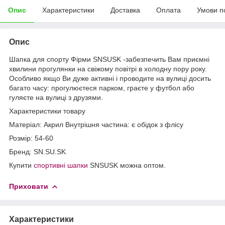
Опис
Характеристики
Доставка
Оплата
Умови п
Опис
Шапка для спорту Фірми SNSUSK -забезпечить Вам приємні
хвилини прогулянки на свіжому повітрі в холодну пору року.
Особливо якщо Ви дуже активні і проводите на вулиці досить
багато часу: прогулюєтеся парком, граєте у футбол або
гуляєте на вулиці з друзями.
Характеристики товару
Матеріал: Акрил Внутрішня частина: є обідок з флісу
Розмір: 54-60
Бренд: SN.SU.SK
Купити
спортивні шапки
SNSUSK можна оптом.
Приховати
Характеристики