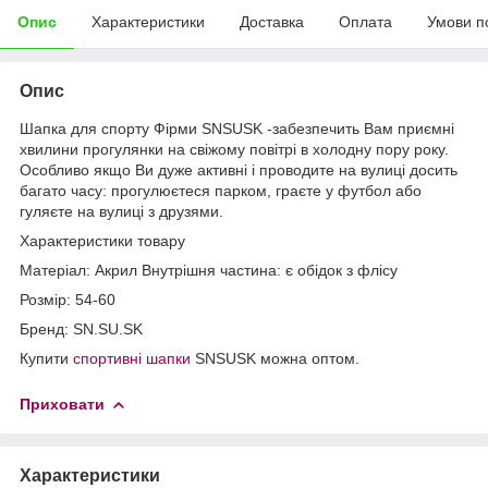
Опис
Характеристики
Доставка
Оплата
Умови п
Опис
Шапка для спорту Фірми SNSUSK -забезпечить Вам приємні
хвилини прогулянки на свіжому повітрі в холодну пору року.
Особливо якщо Ви дуже активні і проводите на вулиці досить
багато часу: прогулюєтеся парком, граєте у футбол або
гуляєте на вулиці з друзями.
Характеристики товару
Матеріал: Акрил Внутрішня частина: є обідок з флісу
Розмір: 54-60
Бренд: SN.SU.SK
Купити
спортивні шапки
SNSUSK можна оптом.
Приховати
Характеристики