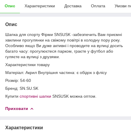
Опис
Характеристики
Доставка
Оплата
Умови п
Опис
Шапка для спорту Фірми SNSUSK -забезпечить Вам приємні
хвилини прогулянки на свіжому повітрі в холодну пору року.
Особливо якщо Ви дуже активні і проводите на вулиці досить
багато часу: прогулюєтеся парком, граєте у футбол або
гуляєте на вулиці з друзями.
Характеристики товару
Матеріал: Акрил Внутрішня частина: є обідок з флісу
Розмір: 54-60
Бренд: SN.SU.SK
Купити
спортивні шапки
SNSUSK можна оптом.
Приховати
Характеристики