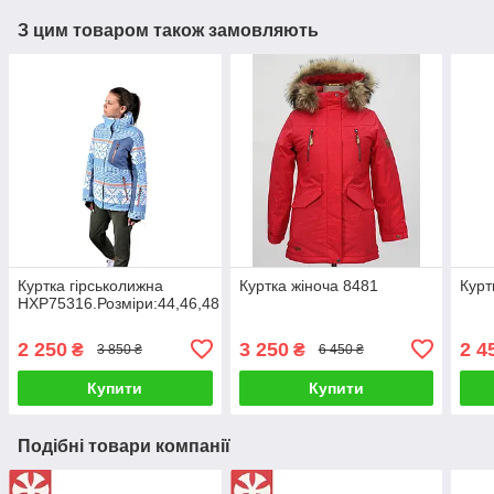
З цим товаром також замовляють
Куртка гірськолижна
Куртка жіноча 8481
Курт
HXP75316.Розміри:44,46,48
2 250
3 250
2 4
₴
₴
3 850 ₴
6 450 ₴
Купити
Купити
Подібні товари компанії