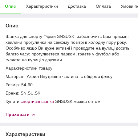
Опис
Характеристики
Доставка
Оплата
Умови п
Опис
Шапка для спорту Фірми SNSUSK -забезпечить Вам приємні
хвилини прогулянки на свіжому повітрі в холодну пору року.
Особливо якщо Ви дуже активні і проводите на вулиці досить
багато часу: прогулюєтеся парком, граєте у футбол або
гуляєте на вулиці з друзями.
Характеристики товару
Матеріал: Акрил Внутрішня частина: є обідок з флісу
Розмір: 54-60
Бренд: SN.SU.SK
Купити
спортивні шапки
SNSUSK можна оптом.
Приховати
Характеристики