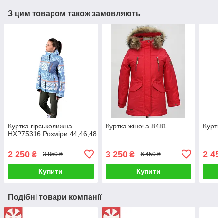
З цим товаром також замовляють
Куртка гірськолижна
Куртка жіноча 8481
Курт
HXP75316.Розміри:44,46,48
2 250
3 250
2 4
₴
₴
3 850 ₴
6 450 ₴
Купити
Купити
Подібні товари компанії