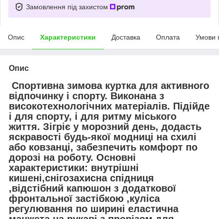
Замовлення під захистом
Опис
Характеристики
Доставка
Оплата
Умови 
Опис
Спортивна зимова куртка для активного
відпочинку і спорту. Виконана з
високотехнологічних матеріалів. Підійде
і для спорту, і для ритму міського
життя. Зігріє у морозний день, додасть
яскравості будь-якої модниці на схилі
або ковзанці, забезпечить комфорт по
дорозі на роботу. Основні
характеристики: внутрішні
кишені,снігозахисна спідниця
,відстібний капюшон з додаткової
фронтальної застібкою ,куліса
регулювання по ширині еластична
манжета на рукаві з прорізом для