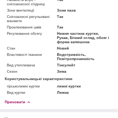
снігозахисної спідниці
Зони вентиляції
Зони пахв
Снігозахисні регульовані
Так
манжети
Проклеювання швів
Так
Регулювання обсягу
Нижня частина куртки,
Рукав, Бічний огляд, обсяг і
форма капюшона
Стан
Новий
Властивості тканини
Водотривкість,
Повітропроникність
Вид утеплювача
Тінсулейт
Сезон
Зима
Користувальницькі характеристики
гірськолижні куртки
лижні куртки
Вид куртки
Лижна
Приховати