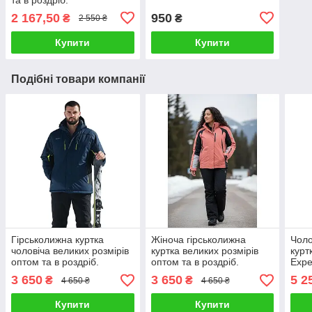
2 167,50
950
₴
₴
2 550 ₴
Купити
Купити
Подібні товари компанії
Гірськолижна куртка
Жіноча гірськолижна
Чоло
чоловіча великих розмірів
куртка великих розмірів
курт
оптом та в роздріб.
оптом та в роздріб.
Expe
розд
3 650
3 650
5 2
₴
₴
4 650 ₴
4 650 ₴
Купити
Купити